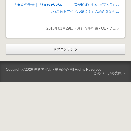
「★絵色千佳｜『ﾁｮﾛﾁｮﾛﾁｮﾛﾁｮﾛ….』「音が恥ずかしい..((▽＼*)」お
しっこ音もアイドル越え！」の続きを読む…
2016年02月29日（月）
M字拘束
•
OL
•
フェラ
サブコンテンツ
Copyright ©2026
無料アダルト動画紹介
All Rights Reserved.
このページの先頭へ