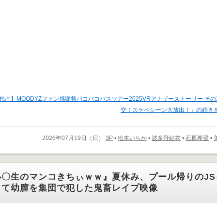
独占】MOODYZファン感謝祭バコバコバスツアー2025VRアナザーストーリー その
交！スケベシーン大放出！」の続き
2026年07月19日（日）
3P
•
松本いちか
•
波多野結衣
•
石原希望
•
小〇生のマンコきちぃｗｗ』夏休み、プール帰りのJS
して幼膣を集団で犯した鬼畜レイプ映像