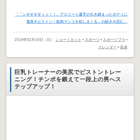
「「ンギギギギィィ！！」アスリート選手の引き締まったボディに
鬼突きピストン！筋肉マンコを犯しまくる」の続きを読む…
2019年02月10日（日）
ショートカット
•
スポーツ
•
スポーツブラ
•
スレンダー
•
長身
巨乳トレーナーの美尻でピストントレー
ニング！チンポを鍛えて一段上の男へス
テップアップ！