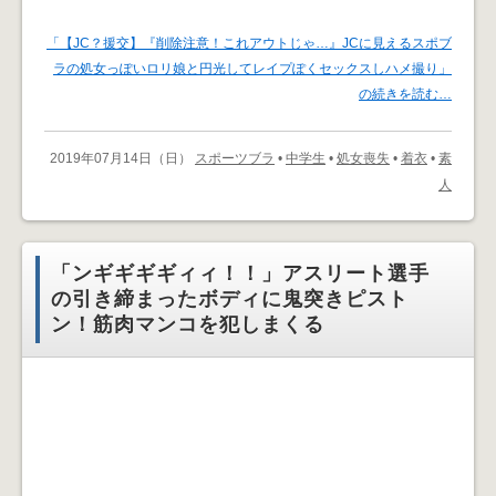
「【JC？援交】『削除注意！これアウトじゃ…』JCに見えるスポブ
ラの処女っぽいロリ娘と円光してレイプぽくセックスしハメ撮り」
の続きを読む…
2019年07月14日（日）
スポーツブラ
•
中学生
•
処女喪失
•
着衣
•
素
人
「ンギギギギィィ！！」アスリート選手
の引き締まったボディに鬼突きピスト
ン！筋肉マンコを犯しまくる